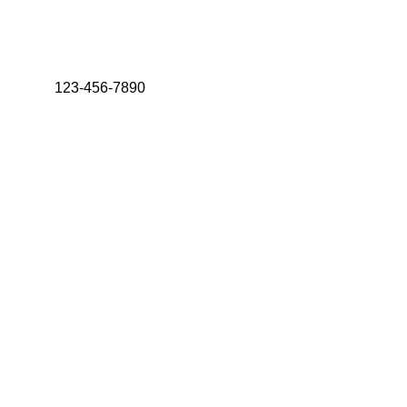
123-456-7890
© 2024 par Evan 
Tossyn.
Crédit photo: 
Greg Melow
Politique de 
confidentialité 