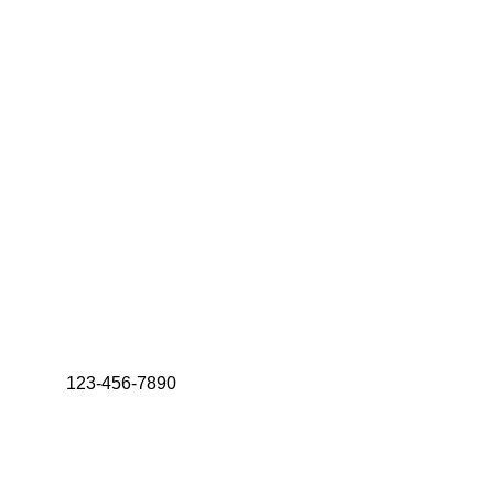
Vous pouvez accepter ou re
cookies sont nécessaires a
Vos droits
Conformément à la législat
collectées via les cookies 
Pour plus d’informations, co
Mentions légales
Politique de confidentialité 
Politique 
123-456-7890